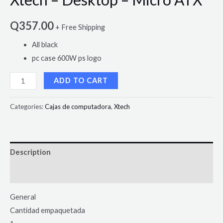
Q
357.00
+ Free Shipping
All black
pc case 600W ps logo
ADD TO CART
Categories:
Cajas de computadora
,
Xtech
Description
Reviews (0)
General
Cantidad empaquetada