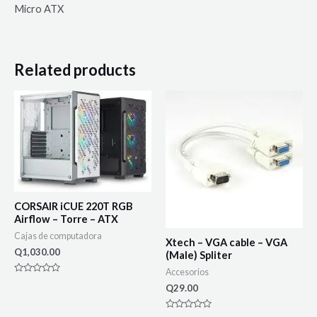
Micro ATX
Related products
CORSAIR iCUE 220T RGB
Airflow – Torre – ATX
Cajas de computadora
Xtech – VGA cable – VGA
Q
1,030.00
(Male) Spliter
Accesorios
Rated
Q
29.00
0
out
of
5
Rated