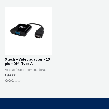
0
out
of
5
Xtech – Video adapter – 19
pin HDMI Type A
Accesorios para computadoras
Q
44.00
Rated
0
out
of
5