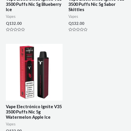
3500 Puffs Nic 5g Blueberry
3500 Puffs Nic 5g Sabor
Ice
Skittles
Vapes
Vapes
Q
132.00
Q
132.00
Rated
Rated
0
0
out
out
of
of
5
5
Vape Electrónico Ignite V35
3500 Puffs Nic 5g
Watermelon Apple Ice
Vapes
Q
132.00