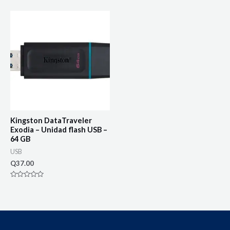
0
out
of
5
Kingston DataTraveler
Exodia – Unidad flash USB –
64 GB
USB
Q
37.00
Rated
0
out
of
5