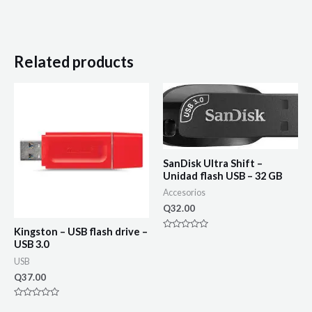
Related products
SanDisk Ultra Shift –
Unidad flash USB – 32 GB
Accesorios
Q
32.00
Kingston – USB flash drive –
Rated
USB 3.0
0
out
USB
of
5
Q
37.00
Rated