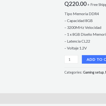
Q
220.00
+ Free Ship
Tipo Memoria DDR4
– Capacidad 8GB
– 3200MHz Velocidad
– 1 x 8GB Diseño Memor
– Latencia CL22
– Voltaje 1.2V
ADD TO 
Categories:
Gaming setup
,