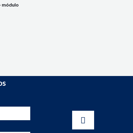
– módulo
os