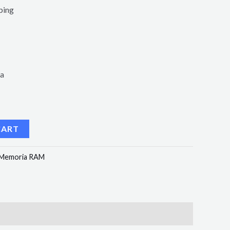
ping
ia
CART
Memoria RAM