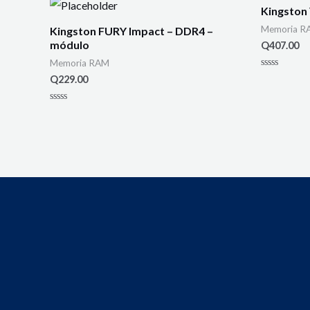
Kingston
Memoria R
Kingston FURY Impact – DDR4 –
módulo
Q
407.00
Memoria RAM
Rated
Q
229.00
0
out
of
Rated
5
0
out
of
5