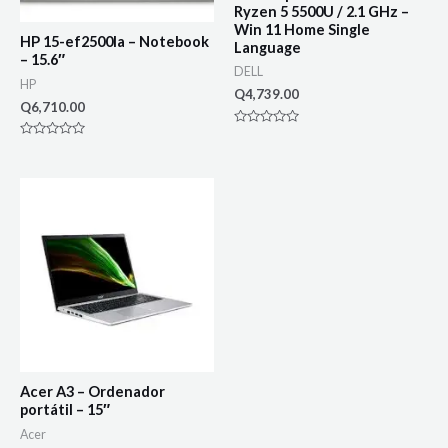
Ryzen 5 5500U / 2.1 GHz –
Win 11 Home Single
HP 15-ef2500la – Notebook
Language
– 15.6″
DELL
HP
Q
4,739.00
Q
6,710.00
Rated
0
Rated
out
0
of
out
5
of
5
Acer A3 – Ordenador
portátil – 15″
Acer