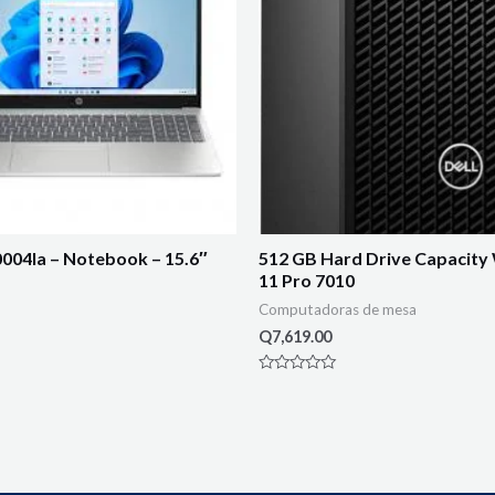
004la – Notebook – 15.6″
512 GB Hard Drive Capacit
11 Pro 7010
Computadoras de mesa
Q
7,619.00
Rated
0
out
of
5