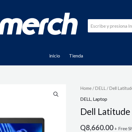
inicio
Tienda
Home
/
DELL
/ Dell Latitu
DELL
,
Laptop
Dell Latitud
Q
8,660.00
+ Free S