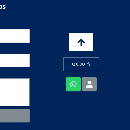
os
Q
0.00