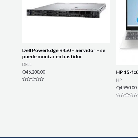
Dell PowerEdge R450 – Servidor – se
puede montar en bastidor
DELL
HP 15-fc0
Q
46,200.00
HP
Rated
Q
4,950.00
0
out
of
Rated
5
0
out
of
5