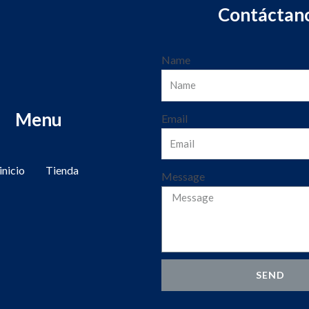
Contáctan
Name
Menu
Email
inicio
Tienda
Message
SEND