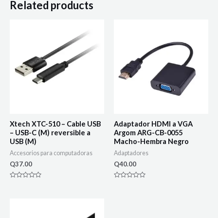
Related products
Xtech XTC-510 – Cable USB
Adaptador HDMI a VGA
– USB-C (M) reversible a
Argom ARG-CB-0055
USB (M)
Macho-Hembra Negro
Accesorios para computadoras
Adaptadores
Q
37.00
Q
40.00
Rated
Rated
0
0
out
out
of
of
5
5