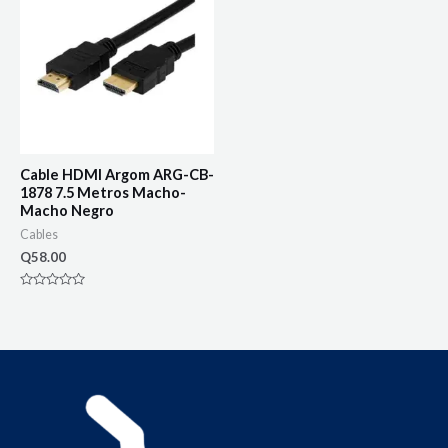
Cable HDMI Argom ARG-CB-
1878 7.5 Metros Macho-
Macho Negro
Cables
Q
58.00
Rated
0
out
of
5