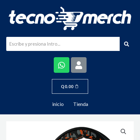
Q
0.00
inicio
Tienda