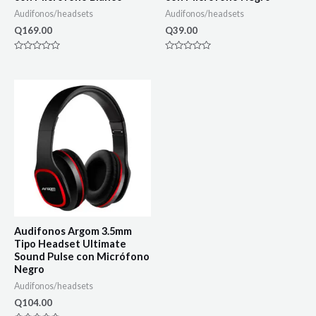
Audifonos/headsets
Audifonos/headsets
Q
169.00
Q
39.00
Rated
Rated
0
0
out
out
of
of
5
5
Audifonos Argom 3.5mm
Tipo Headset Ultimate
Sound Pulse con Micrófono
Negro
Audifonos/headsets
Q
104.00