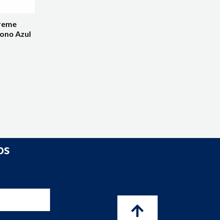
treme
ono Azul
os