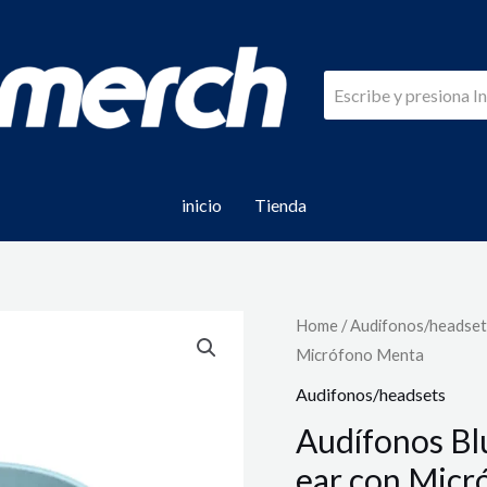
inicio
Tienda
Home
/
Audifonos/headset
Micrófono Menta
Audifonos/headsets
Audífonos Bl
ear con Micr