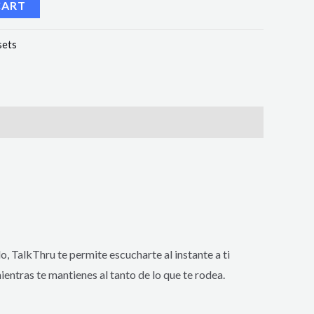
CART
sets
, TalkThru te permite escucharte al instante a ti
entras te mantienes al tanto de lo que te rodea.