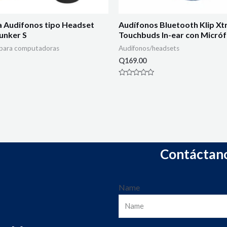
a Audifonos tipo Headset
Audífonos Bluetooth Klip X
unker S
Touchbuds In-ear con Micróf
 para computadoras
Audifonos/headsets
Q
169.00
Rated
0
out
of
5
Contáctan
Name