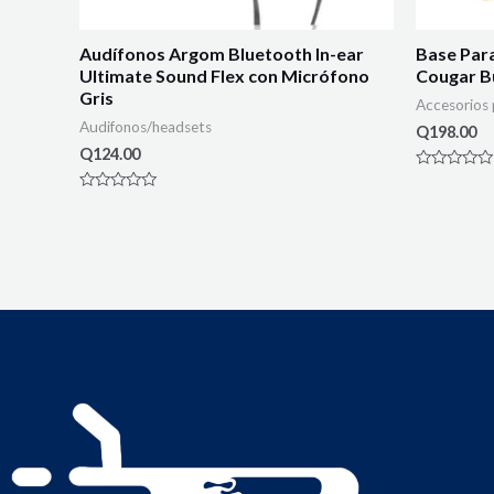
Audífonos Argom Bluetooth In-ear
Base Par
Ultimate Sound Flex con Micrófono
Cougar B
Gris
Accesorios
Audifonos/headsets
Q
198.00
Q
124.00
Rated
0
Rated
out
0
of
out
5
of
5