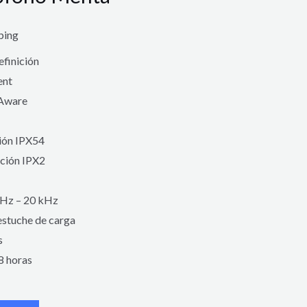
ping
efinición
ent
eAware
ción IPX54
cción IPX2
 Hz – 20 kHz
 estuche de carga
s
8 horas