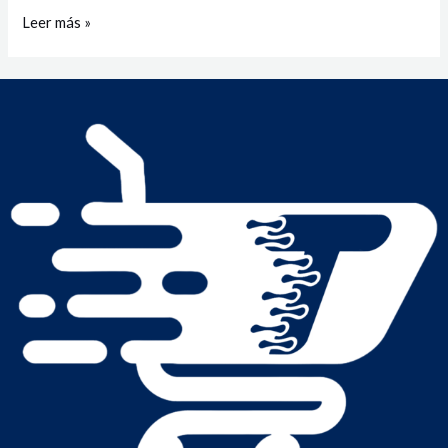
Leer más »