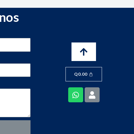
nos
Q
0.00