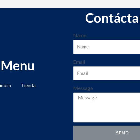
Contácta
Name
Menu
Email
inicio
Tienda
Message
SEND