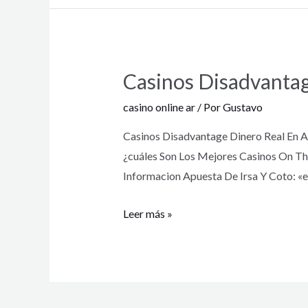
Casinos Disadvantag
casino online ar
/ Por
Gustavo
Casinos Disadvantage Dinero Real En 
¿cuáles Son Los Mejores Casinos On T
Informacion Apuesta De Irsa Y Coto: «e
Leer más »