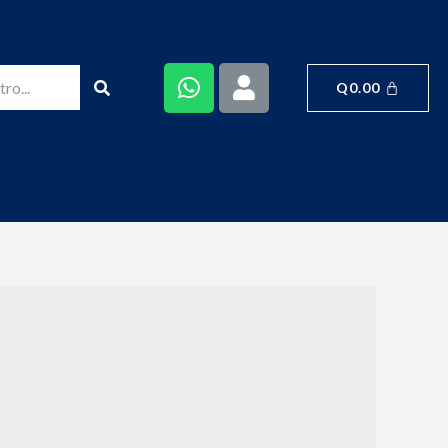
Q
0.00