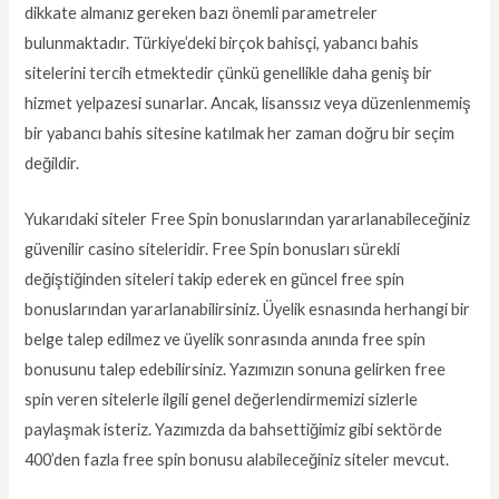
dikkate almanız gereken bazı önemli parametreler
bulunmaktadır. Türkiye’deki birçok bahisçi, yabancı bahis
sitelerini tercih etmektedir çünkü genellikle daha geniş bir
hizmet yelpazesi sunarlar. Ancak, lisanssız veya düzenlenmemiş
bir yabancı bahis sitesine katılmak her zaman doğru bir seçim
değildir.
Yukarıdaki siteler Free Spin bonuslarından yararlanabileceğiniz
güvenilir casino siteleridir. Free Spin bonusları sürekli
değiştiğinden siteleri takip ederek en güncel free spin
bonuslarından yararlanabilirsiniz. Üyelik esnasında herhangi bir
belge talep edilmez ve üyelik sonrasında anında free spin
bonusunu talep edebilirsiniz. Yazımızın sonuna gelirken free
spin veren sitelerle ilgili genel değerlendirmemizi sizlerle
paylaşmak isteriz. Yazımızda da bahsettiğimiz gibi sektörde
400’den fazla free spin bonusu alabileceğiniz siteler mevcut.