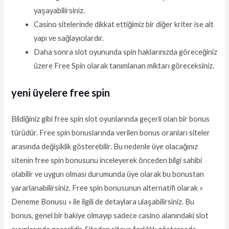
yaşayabilirsiniz.
Casino sitelerinde dikkat ettiğimiz bir diğer kriter ise alt
yapı ve sağlayıcılardır.
Daha sonra slot oyununda spin haklarınızda göreceğiniz
üzere Free Spin olarak tanımlanan miktarı göreceksiniz.
yeni üyelere free spin
Bildiğiniz gibi free spin slot oyunlarında geçerli olan bir bonus
türüdür. Free spin bonuslarında verilen bonus oranları siteler
arasında değişiklik gösterebilir. Bu nedenle üye olacağınız
sitenin free spin bonusunu inceleyerek önceden bilgi sahibi
olabilir ve uygun olması durumunda üye olarak bu bonustan
yararlanabilirsiniz. Free spin bonusunun alternatifi olarak »
Deneme Bonusu » ile ilgili de detaylara ulaşabilirsiniz. Bu
bonus, genel bir bakiye olmayıp sadece casino alanındaki slot