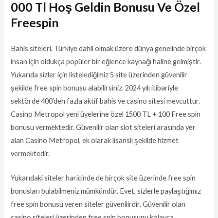
000 Tl Hoş Geldin Bonusu Ve Özel
Freespin
Bahis siteleri, Türkiye dahil olmak üzere dünya genelinde birçok
insan için oldukça popüler bir eğlence kaynağı haline gelmiştir.
Yukarıda sizler için listelediğimiz 5 site üzerinden güvenilir
şekilde free spin bonusu alabilirsiniz. 2024 yılı itibariyle
sektörde 400’den fazla aktif bahis ve casino sitesi mevcuttur.
Casino Metropol yeni üyelerine özel 1500 TL + 100 Free spin
bonusu vermektedir. Güvenilir olan slot siteleri arasında yer
alan Casino Metropol, ek olarak lisanslı şekilde hizmet
vermektedir.
Yukarıdaki siteler haricinde de birçok site üzerinde free spin
bonusları bulabilmeniz mümkündür. Evet, sizlerle paylaştığımız
free spin bonusu veren siteler güvenilirdir. Güvenilir olan
casino siteleri üzerinden free spin bonusunu kolayca