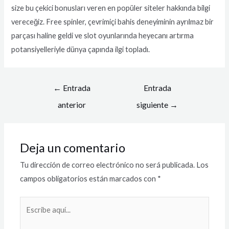
size bu çekici bonusları veren en popüler siteler hakkında bilgi
vereceğiz. Free spinler, çevrimiçi bahis deneyiminin ayrılmaz bir
parçası haline geldi ve slot oyunlarında heyecanı artırma
potansiyelleriyle dünya çapında ilgi topladı.
←
Entrada
Entrada
anterior
siguiente
→
Deja un comentario
Tu dirección de correo electrónico no será publicada.
Los
campos obligatorios están marcados con
*