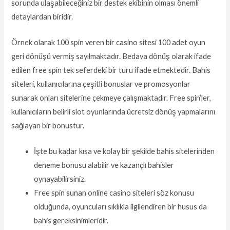
sorunda ulaşabileceğiniz bir destek ekibinin olması önemli
detaylardan biridir.
Örnek olarak 100 spin veren bir casino sitesi 100 adet oyun
geri dönüşü vermiş sayılmaktadır. Bedava dönüş olarak ifade
edilen free spin tek seferdeki bir turu ifade etmektedir. Bahis
siteleri, kullanıcılarına çeşitli bonuslar ve promosyonlar
sunarak onları sitelerine çekmeye çalışmaktadır. Free spin’ler,
kullanıcıların belirli slot oyunlarında ücretsiz dönüş yapmalarını
sağlayan bir bonustur.
İşte bu kadar kısa ve kolay bir şekilde bahis sitelerinden
deneme bonusu alabilir ve kazançlı bahisler
oynayabilirsiniz.
Free spin sunan online casino siteleri söz konusu
olduğunda, oyuncuları sıklıkla ilgilendiren bir husus da
bahis gereksinimleridir.