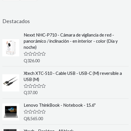
Destacados
Nexxt NHC-P710 - Cámara de vigilancia de red -
panorámico / inclinación - en interior - color (Día y
noche)
R
Q
326.00
a
t
e
Xtech XTC-510 - Cable USB - USB-C (M) reversible a
d
USB (M)
0
o
u
R
Q
37.00
t
a
o
t
f
e
Lenovo ThinkBook - Notebook - 15.6"
5
d
0
o
R
Q
8,565.00
u
a
t
t
o
e