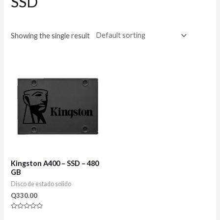
SSD
Showing the single result
Kingston A400 – SSD – 480
GB
Disco de estado solido
Q
330.00
Rated