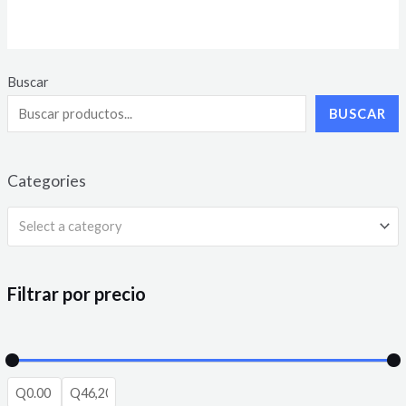
0
out
of
5
Buscar
BUSCAR
Categories
Select a category
Filtrar por precio