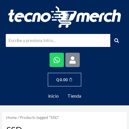
Q
0.00
inicio
Tienda
Home
/ Products tagged “SSD”