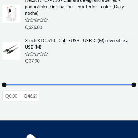
Nexxt NHC-P710 - Cámara de vigilancia de red -
5
d
panorámico / inclinación - en interior - color (Día y
0
o
noche)
u
t
o
R
Q
326.00
f
a
5
t
e
Xtech XTC-510 - Cable USB - USB-C (M) reversible a
d
USB (M)
0
o
u
R
Q
37.00
t
a
o
t
f
e
5
d
0
o
u
t
o
f
5