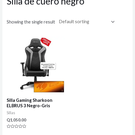
Silla de cuero negro
Showing the single result
Silla Gaming Sharkoon
ELBRUS 3 Negro-Gris
Sillas
Q
1,050.00
Rated