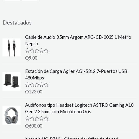
Destacados
Cable de Audio 3.5mm Argom ARG-CB-0035 1 Metro
Negro
R
Q
9.00
a
t
e
Estación de Carga Agiler AGI-5312 7-Puertos USB
d
480Mbps
0
o
u
R
Q
123.00
t
a
o
t
f
e
Audífonos tipo Headset Logitech ASTRO Gaming A10
5
d
Gen 2 3.5mm con Micrófono Gris
0
o
u
R
Q
600.00
t
a
o
t
f
e