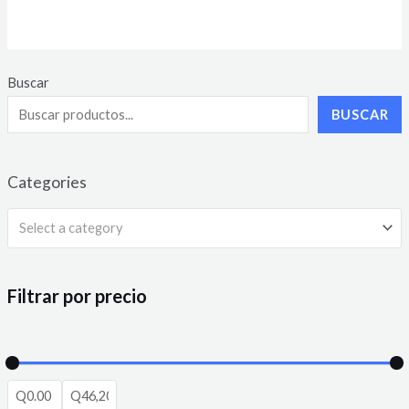
0
out
of
5
Buscar
BUSCAR
Categories
Select a category
Filtrar por precio