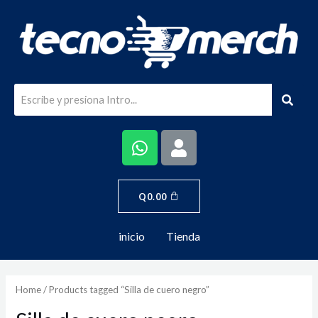
Q
0.00
inicio
Tienda
Home
/ Products tagged “Silla de cuero negro”