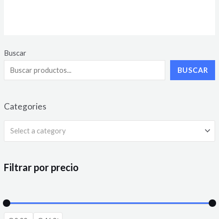
Rated
0
out
of
5
Buscar
BUSCAR
Categories
Select a category
Filtrar por precio