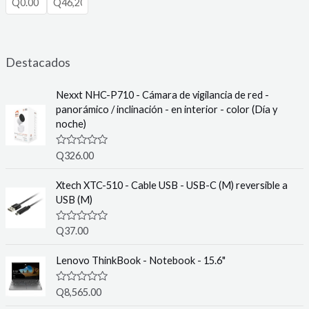
Destacados
Nexxt NHC-P710 - Cámara de vigilancia de red -
panorámico / inclinación - en interior - color (Día y
noche)
R
Q
326.00
a
t
e
Xtech XTC-510 - Cable USB - USB-C (M) reversible a
d
USB (M)
0
o
u
R
Q
37.00
t
a
o
t
f
e
Lenovo ThinkBook - Notebook - 15.6"
5
d
0
o
R
Q
8,565.00
u
a
t