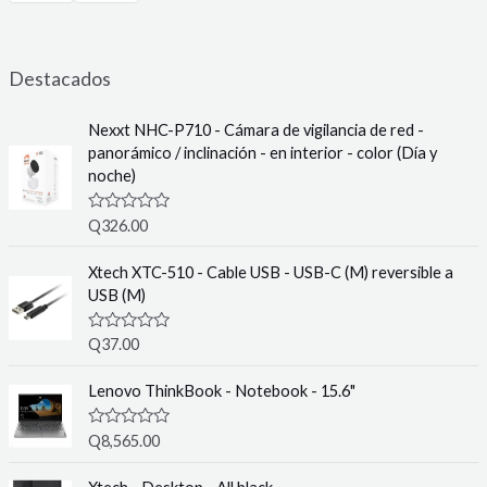
Destacados
Nexxt NHC-P710 - Cámara de vigilancia de red -
panorámico / inclinación - en interior - color (Día y
noche)
R
Q
326.00
a
t
e
Xtech XTC-510 - Cable USB - USB-C (M) reversible a
d
USB (M)
0
o
u
R
Q
37.00
t
a
o
t
f
e
Lenovo ThinkBook - Notebook - 15.6"
5
d
0
o
R
Q
8,565.00
u
a
t
t
o
e