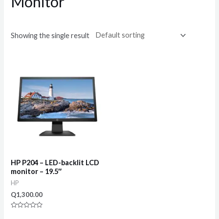
Monitor
Showing the single result
HP P204 – LED-backlit LCD
monitor – 19.5″
HP
Q
1,300.00
Rated