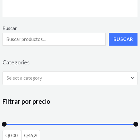
0
out
of
5
Buscar
BUSCAR
Categories
Select a category
Filtrar por precio