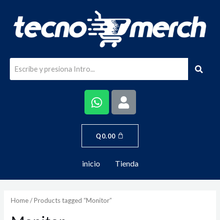
Q
0.00
inicio
Tienda
Home
/ Products tagged “Monitor”