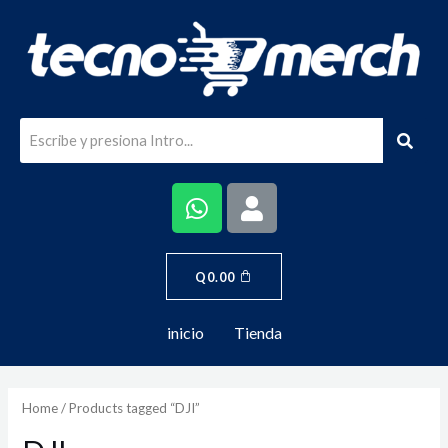
Q
0.00
inicio
Tienda
Home
/ Products tagged “DJI”