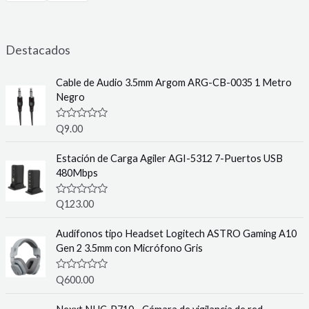
Destacados
Cable de Audio 3.5mm Argom ARG-CB-0035 1 Metro
Negro
R
Q
9.00
a
t
e
Estación de Carga Agiler AGI-5312 7-Puertos USB
d
480Mbps
0
o
u
R
Q
123.00
t
a
o
t
f
e
Audífonos tipo Headset Logitech ASTRO Gaming A10
5
d
Gen 2 3.5mm con Micrófono Gris
0
o
u
R
Q
600.00
t
a
o
t
f
e