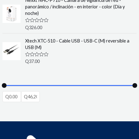
Nexxt NHC-P710 - Cámara de vigilancia de red -
5
d
panorámico / inclinación - en interior - color (Día y
0
o
noche)
u
t
o
R
Q
326.00
f
a
5
t
e
Xtech XTC-510 - Cable USB - USB-C (M) reversible a
d
USB (M)
0
o
u
R
Q
37.00
t
a
o
t
f
e
5
d
0
o
u
t
o
f
5