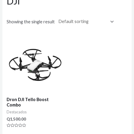
DJI
Showing the single result
Dron DJI Tello Boost
Combo
Destacados
Q
1,500.00
Rated