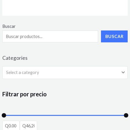
0
out
of
5
Buscar
BUSCAR
Categories
Select a category
Filtrar por precio