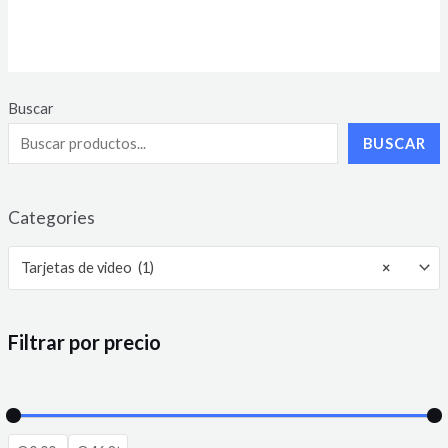
Rated
0
out
of
5
Buscar
BUSCAR
Categories
Tarjetas de video (1)
×
Filtrar por precio