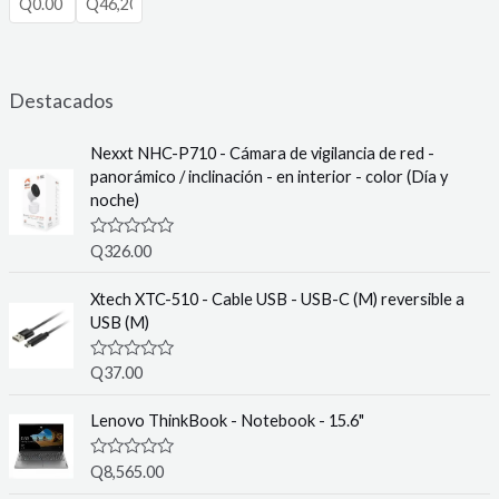
Destacados
Nexxt NHC-P710 - Cámara de vigilancia de red -
panorámico / inclinación - en interior - color (Día y
noche)
R
Q
326.00
a
t
e
Xtech XTC-510 - Cable USB - USB-C (M) reversible a
d
USB (M)
0
o
u
R
Q
37.00
t
a
o
t
f
e
Lenovo ThinkBook - Notebook - 15.6"
5
d
0
o
R
Q
8,565.00
u
a
t