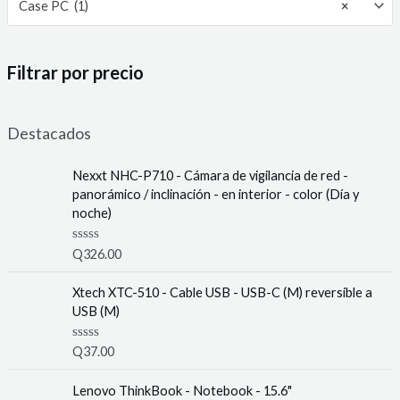
Case PC (1)
×
Filtrar por precio
Destacados
Nexxt NHC-P710 - Cámara de vigilancia de red -
panorámico / inclinación - en interior - color (Día y
noche)
R
Q
326.00
a
t
e
Xtech XTC-510 - Cable USB - USB-C (M) reversible a
d
USB (M)
0
o
u
R
Q
37.00
t
a
o
t
f
e
Lenovo ThinkBook - Notebook - 15.6"
5