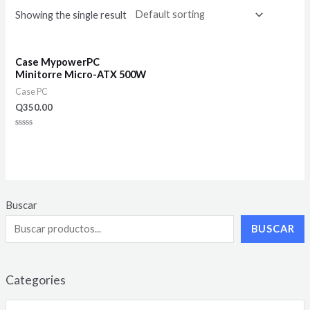
Showing the single result
Case MypowerPC
Minitorre Micro-ATX 500W
Case PC
Q
350.00
Rated
0
out
of
5
Buscar
BUSCAR
Categories