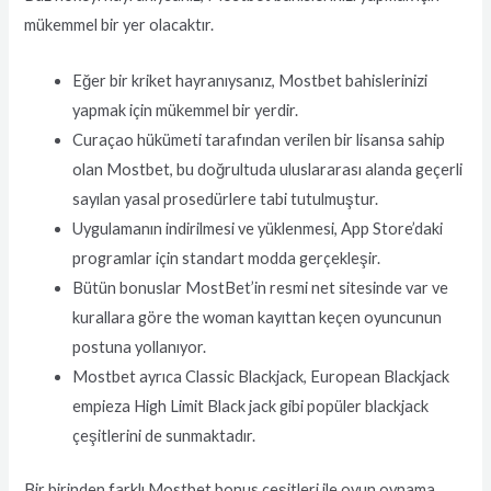
mükemmel bir yer olacaktır.
Eğer bir kriket hayranıysanız, Mostbet bahislerinizi
yapmak için mükemmel bir yerdir.
Curaçao hükümeti tarafından verilen bir lisansa sahip
olan Mostbet, bu doğrultuda uluslararası alanda geçerli
sayılan yasal prosedürlere tabi tutulmuştur.
Uygulamanın indirilmesi ve yüklenmesi, App Store’daki
programlar için standart modda gerçekleşir.
Bütün bonuslar MostBet’in resmi net sitesinde var ve
kurallara göre the woman kayıttan keçen oyuncunun
postuna yollanıyor.
Mostbet ayrıca Classic Blackjack, European Blackjack
empieza High Limit Black jack gibi popüler blackjack
çeşitlerini de sunmaktadır.
Bir birinden farklı Mostbet bonus çeşitleri ile oyun oynama