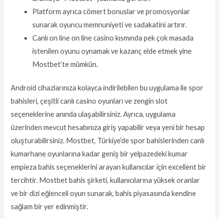
Platform ayrıca cömert bonuslar ve promosyonlar
sunarak oyuncu memnuniyeti ve sadakatini artırır.
Canlı on line on line casino kısmında pek çok masada
istenilen oyunu oynamak ve kazanç elde etmek yine
Mostbet’te mümkün.
Android cihazlarınıza kolayca indirilebilen bu uygulama ile spor
bahisleri, çeşitli canlı casino oyunları ve zengin slot
seçeneklerine anında ulaşabilirsiniz. Ayrıca, uygulama
üzerinden mevcut hesabınıza giriş yapabilir veya yeni bir hesap
oluşturabilirsiniz. Mostbet, Türkiye’de spor bahislerinden canlı
kumarhane oyunlarına kadar geniş bir yelpazedeki kumar
empieza bahis seçeneklerini arayan kullanıcılar için excellent bir
tercihtir. Mostbet bahis şirketi, kullanıcılarına yüksek oranlar
ve bir dizi eğlenceli oyun sunarak, bahis piyasasında kendine
sağlam bir yer edinmiştir.