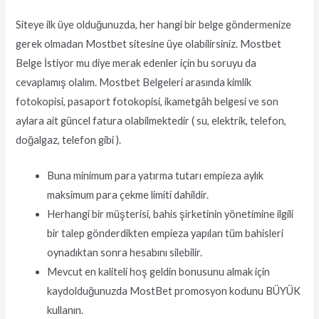
Siteye ilk üye olduğunuzda, her hangi bir belge göndermenize
gerek olmadan Mostbet sitesine üye olabilirsiniz. Mostbet
Belge İstiyor mu diye merak edenler için bu soruyu da
cevaplamış olalım. Mostbet Belgeleri arasında kimlik
fotokopisi, pasaport fotokopisi, ikametgâh belgesi ve son
aylara ait güncel fatura olabilmektedir ( su, elektrik, telefon,
doğalgaz, telefon gibi ).
Buna minimum para yatırma tutarı empieza aylık
maksimum para çekme limiti dahildir.
Herhangi bir müşterisi, bahis şirketinin yönetimine ilgili
bir talep gönderdikten empieza yapılan tüm bahisleri
oynadıktan sonra hesabını silebilir.
Mevcut en kaliteli hoş geldin bonusunu almak için
kaydolduğunuzda MostBet promosyon kodunu BÜYÜK
kullanın.