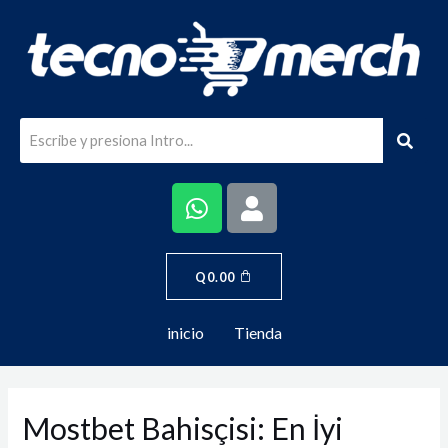
Q
0.00
inicio
Tienda
Mostbet Bahisçisi: En İyi