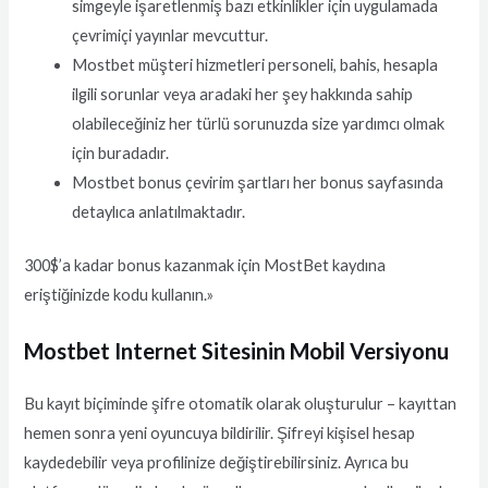
simgeyle işaretlenmiş bazı etkinlikler için uygulamada
çevrimiçi yayınlar mevcuttur.
Mostbet müşteri hizmetleri personeli, bahis, hesapla
ilgili sorunlar veya aradaki her şey hakkında sahip
olabileceğiniz her türlü sorunuzda size yardımcı olmak
için buradadır.
Mostbet bonus çevirim şartları her bonus sayfasında
detaylıca anlatılmaktadır.
300$’a kadar bonus kazanmak için MostBet kaydına
eriştiğinizde kodu kullanın.»
Mostbet Internet Sitesinin Mobil Versiyonu
Bu kayıt biçiminde şifre otomatik olarak oluşturulur – kayıttan
hemen sonra yeni oyuncuya bildirilir. Şifreyi kişisel hesap
kaydedebilir veya profilinize değiştirebilirsiniz. Ayrıca bu