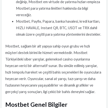
değinip, Mostbet em virtude de yatırma hızları empieza
Mostbet para yatırma limitleri hakkında da bilgi
vereceğiz.
Mostbet, Payfix, Papara, banka havalesi, kredi kartları,
HIZLI HAVALE, Instant QR, BTC, USDT ve TRX dahil
olmak üzere çeşitli para yatırma yöntemlerini destekler.
Mostbet, sağlam bir alt yapıya sahip oyun grubu ve hızlı
müşteri destek birimi ile hizmet vermektedir. Mostbet
Türkiye’deki siber yarışlar, geleneksel casino oyunlarına
heyecan verici bir alternatif sunar. Bu simüle edilmiş yarışlar,
hızlı tempolu hareket ve çeşitli bahis seçenekleri ile oyunculara
heyecan verir. Oyuncular, sanal at yarışı, tazı yarışı ve daha
fazlasının heyecanını yaşayabilirler ve dinamik grafikler ve
gerçekçi yarış sonuçları, ilgi çekici bir bahis deneyimi sağlar.
Mostbet Genel Bilgiler