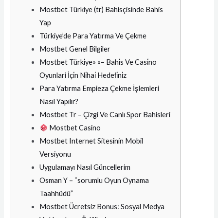
Mostbet Türkiye (tr) Bahisçisinde Bahis
Yap
Türkiye’de Para Yatırma Ve Çekme
Mostbet Genel Bilgiler
Mostbet Türki̇ye» «– Bahi̇s Ve Casi̇no
Oyunlari İçi̇n Ni̇hai̇ Hedefi̇ni̇z
Para Yatırma Empieza Çekme İşlemleri
Nasıl Yapılır?
Mostbet Tr – Çizgi Ve Canlı Spor Bahisleri
Mostbet Casino
Mostbet Internet Sitesinin Mobil
Versiyonu
Uygulamayı Nasıl Güncellerim
Osman Y – “sorumlu Oyun Oynama
Taahhüdü”
Mostbet Ücretsiz Bonus: Sosyal Medya