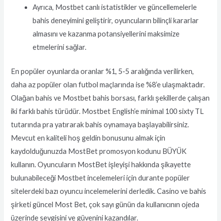
Ayrıca, Mostbet canlı istatistikler ve güncellemelerle
bahis deneyimini geliştirir, oyuncuların bilinçli kararlar
almasını ve kazanma potansiyellerini maksimize
etmelerini sağlar.
En popüler oyunlarda oranlar %1, 5-5 aralığında verilirken,
daha az popüler olan futbol maçlarında ise %8’e ulaşmaktadır.
Olağan bahis ve Mostbet bahis borsası, farklı şekillerde çalışan
iki farklı bahis türüdür. Mostbet English’e minimal 100 sixty TL
tutarında pra yatırarak bahis oynamaya başlayabilirsiniz.
Mevcut en kaliteli hoş geldin bonusunu almak için
kaydolduğunuzda MostBet promosyon kodunu BÜYÜK
kullanın. Oyuncuların MostBet işleyişi hakkında şikayette
bulunabileceği Mostbet incelemeleri için durante popüler
sitelerdeki bazı oyuncu incelemelerini derledik. Casino ve bahis
şirketi güncel Most Bet, çok sayı günün da kullanıcının ojeda
üzerinde sevgisini ve güvenini kazandılar.