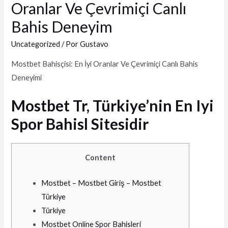
Oranlar Ve Çevrimiçi Canlı
Bahis Deneyim
Uncategorized
/ Por
Gustavo
Mostbet Bahisçisi: En İyi Oranlar Ve Çevrimiçi Canlı Bahis
Deneyimi
Mostbet Tr, Türkiye’nin En Iyi
Spor Bahisl Sitesidir
Content
Mostbet – Mostbet Giriş – Mostbet
Türkiye
Türkiye
Mostbet Online Spor Bahisleri