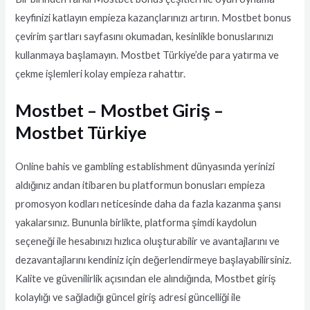
keyfinizi katlayın empieza kazançlarınızı artırın. Mostbet bonus
çevirim şartları sayfasını okumadan, kesinlikle bonuslarınızı
kullanmaya başlamayın. Mostbet Türkiye’de para yatırma ve
çekme işlemleri kolay empieza rahattır.
Mostbet – Mostbet Giriş –
Mostbet Türkiye
Online bahis ve gambling establishment dünyasında yerinizi
aldığınız andan itibaren bu platformun bonusları empieza
promosyon kodları neticesinde daha da fazla kazanma şansı
yakalarsınız. Bununla birlikte, platforma şimdi kaydolun
seçeneği ile hesabınızı hızlıca oluşturabilir ve avantajlarını ve
dezavantajlarını kendiniz için değerlendirmeye başlayabilirsiniz.
Kalite ve güvenilirlik açısından ele alındığında, Mostbet giriş
kolaylığı ve sağladığı güncel giriş adresi güncelliği ile