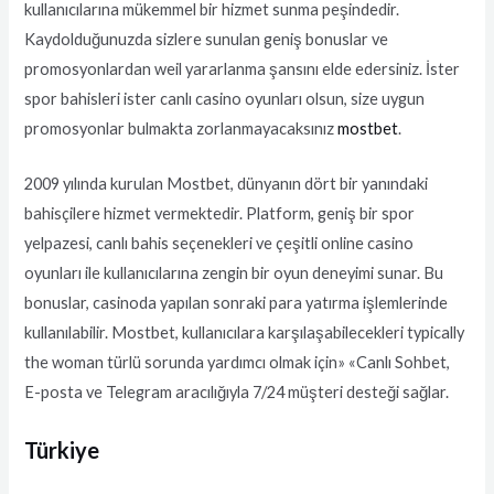
kullanıcılarına mükemmel bir hizmet sunma peşindedir.
Kaydolduğunuzda sizlere sunulan geniş bonuslar ve
promosyonlardan weil yararlanma şansını elde edersiniz. İster
spor bahisleri ister canlı casino oyunları olsun, size uygun
promosyonlar bulmakta zorlanmayacaksınız
mostbet
.
2009 yılında kurulan Mostbet, dünyanın dört bir yanındaki
bahisçilere hizmet vermektedir. Platform, geniş bir spor
yelpazesi, canlı bahis seçenekleri ve çeşitli online casino
oyunları ile kullanıcılarına zengin bir oyun deneyimi sunar. Bu
bonuslar, casinoda yapılan sonraki para yatırma işlemlerinde
kullanılabilir. Mostbet, kullanıcılara karşılaşabilecekleri typically
the woman türlü sorunda yardımcı olmak için» «Canlı Sohbet,
E-posta ve Telegram aracılığıyla 7/24 müşteri desteği sağlar.
Türkiye