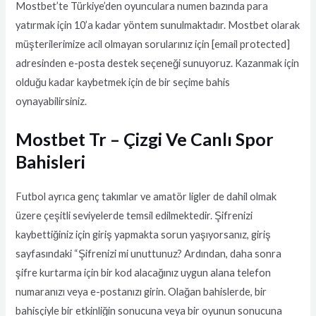
Mostbet’te Türkiye’den oyunculara numen bazında para
yatırmak için 10’a kadar yöntem sunulmaktadır. Mostbet olarak
müşterilerimize acil olmayan sorularınız için [email protected]
adresinden e-posta destek seçeneği sunuyoruz. Kazanmak için
olduğu kadar kaybetmek için de bir seçime bahis
oynayabilirsiniz.
Mostbet Tr – Çizgi Ve Canlı Spor
Bahisleri
Futbol ayrıca genç takımlar ve amatör ligler de dahil olmak
üzere çeşitli seviyelerde temsil edilmektedir. Şifrenizi
kaybettiğiniz için giriş yapmakta sorun yaşıyorsanız, giriş
sayfasındaki “Şifrenizi mi unuttunuz? Ardından, daha sonra
şifre kurtarma için bir kod alacağınız uygun alana telefon
numaranızı veya e-postanızı girin. Olağan bahislerde, bir
bahisçiyle bir etkinliğin sonucuna veya bir oyunun sonucuna