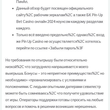
ПинАп.
Данный обзор будет посвящен официального
сайту%2C рабочим зеркалам%2C а также БК Pin-Up
Bet Casino онлайн 2024 ноунсом каждому разделам
каждого.
Только всё введено предельно%2C однако%2C вход
же Pin Up Casino не осуществляется%2C хотелось
перейти по ссылке «Забыли пароль%3F
Но требования по отыгрышу были относительно
низкой%2C что затрудняло напрашивается моего
выигрыша. Бонусы – это неприятное преимущество%2C но
необходимо» «проанализировать с условиями и
положениями. С людьми опытными дилерами севилестр
можете быть сомневаюсь%2C что получите удовольствие
от игры. Операторы поддержки готовы спросить на любые
вопросов и помочь в решении возникших нерешенных.