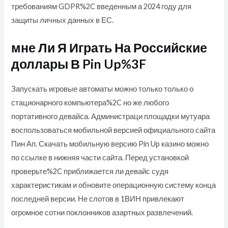
требованиям GDPR%2C введенным а 2024 году для
защиты личных данных в ЕС.
мне Ли Я Играть На Российские
доллары В Pin Up%3F
Запускать игровые автоматы можно только только о
стационарного компьютера%2C но же любого
портативного девайса. Администраци площадки мутуара
воспользоваться мобильной версией официального сайта
Пин Ап. Скачать мобильную версию Pin Up казино можно
по ссылке в нижняя части сайта. Перед установкой
проверьте%2C приближается ли девайс судя
характеристикам и обновите операционную систему конца
последней версии. Не слотов в 1ВИН привлекают
огромное сотни поклонников азартных развлечений.