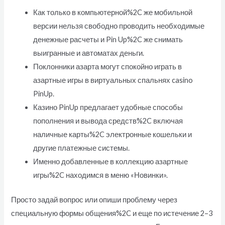
Как только в компьютерной%2C же мобильной
версии нельзя свободно проводить необходимые
денежные расчеты и Pin Up%2C же снимать
выигранные и автоматах деньги.
Поклонники азарта могут спокойно играть в
азартные игры в виртуальных спальнях casino
PinUp.
Казино PinUp предлагает удобные способы
пополнения и вывода средств%2C включая
наличные карты%2C электронные кошельки и
другие платежные системы.
Именно добавленные в коллекцию азартные
игры%2C находимся в меню «Новинки».
Просто задай вопрос или опиши проблему через
специальную формы общения%2C и еще по истечение 2–3