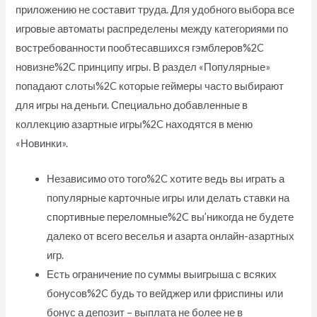
приложению не составит труда. Для удобного выбора все
игровые автоматы распределены между категориями по
востребованности пообтесавшихся гэмблеров%2C
новизне%2C принципу игры. В раздел «Популярные»
попадают слоты%2C которые геймеры часто выбирают
для игры на деньги. Специально добавленные в
коллекцию азартные игры%2C находятся в меню
«Новинки».
Независимо ото того%2C хотите ведь вы играть а
популярные карточные игры или делать ставки на
спортивные переломные%2C вы’никогда не будете
далеко от всего веселья и азарта онлайн-азартных
игр.
Есть ограничение по суммы выигрыша с всяких
бонусов%2C будь то вейджер или фриспины или
бонус а депозит – выплата не более не в