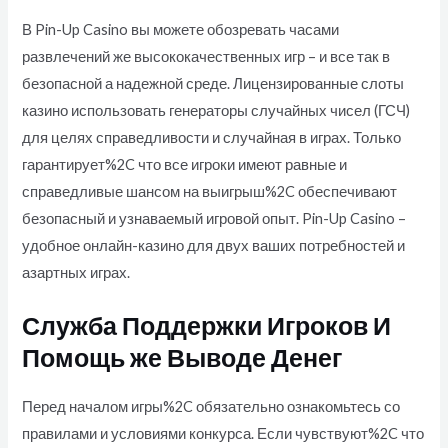
В Pin-Up Casino вы можете обозревать часами
развлечений же высококачественных игр – и все так в
безопасной а надежной среде. Лицензированные слоты
казино использовать генераторы случайных чисел (ГСЧ)
для целях справедливости и случайная в играх. Только
гарантирует%2C что все игроки имеют равные и
справедливые шансом на выигрыш%2C обеспечивают
безопасный и узнаваемый игровой опыт. Pin-Up Casino –
удобное онлайн-казино для двух ваших потребностей и
азартных играх.
Служба Поддержки Игроков И
Помощь же Выводе Денег
Перед началом игры%2C обязательно ознакомьтесь со
правилами и условиями конкурса. Если чувствуют%2C что