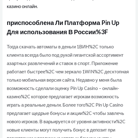
казино онлайн
.
приспособлена Ли Платформа Pin Up
Для использования В России%3F
Тогда скачать автоматы в деньги 1ВИН%2C только
клиента всегда было под рукой гигантской ассортимент
азартных развлечений и ставок в спорт. Приложение
работает быстрее%2C чем зеркало 1WIN%2C десктопная
только мобильная версия сайта. Недавно у меня была
возможность сделали оценку Pin Up Casino – онлайн-
казино%2C которое предлагает игрокам возможность
играть а реальные деньги. Более того%2C Pin Up Casino
предлагает щедрые бонусы и акции%2C чтобы завлечь
нового игроков. В варьируется от уровня активности%2C
новые клиенты могут получить бонус в депозит при