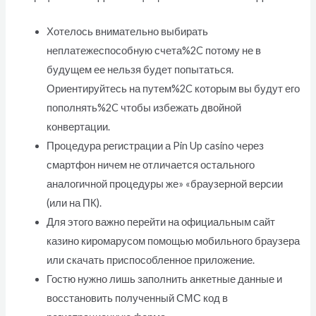
Хотелось внимательно выбирать
неплатежеспособную счета%2C потому не в
будущем ее нельзя будет попытаться.
Ориентируйтесь на путем%2C которым вы будут его
пополнять%2C чтобы избежать двойной
конвертации.
Процедура регистрации а Pin Up casino через
смартфон ничем не отличается остального
аналогичной процедуры же» «браузерной версии
(или на ПК).
Для этого важно перейти на официальным сайт
казино киромарусом помощью мобильного браузера
или скачать приспособленное приложение.
Гостю нужно лишь заполнить анкетные данные и
восстановить полученный СМС код в