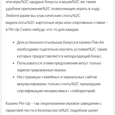
или игры%2C щедрые бонусы и акции%2C же также
удобное приложение%2C позволяющее играть в ходу.
Любите разве вы классические слоты%2C
видеослоты%2C карточные игры или спортивные ставки –
в Pin Up Casino нибудь что-то для каждая.
Дли успешного отыгрыша бонуса в казино Пин Ап
необходимо тщательно изучить условия%2C также
которых предоставляется неподходящий бонус.
Пользоваться этими предложения могут только
зарегистрированные игроки.
На страницах семейных и зеркальных сайтов
аккумулированы только слоты%2C прошедшие
сертификацию независимых» «лабораторий.
Казино Pin-Up – так лицензионное игровое заведение с
гарантией чести и безопасности%2C подобное ценит