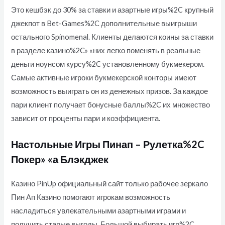
Это кешбэк до 30% за ставки и азартные игры%2C крупный
джекпот в Bet-Games%2C дополнительные выигрыши
остального Spinomenal. Клиенты делаются коины за ставки
в разделе казино%2C» «них легко поменять в реальные
деньги ноунсом курсу%2C установленному букмекером.
Самые активные игроки букмекерской конторы имеют
возможность выиграть он из денежных призов. За каждое
пари клиент получает бонусные баллы%2C их множество
зависит от проценты пари и коэффициента.
Настольные Игры Пинап – Рулетка%2C
Покер» «а Блэкджек
Казино PinUp официальный сайт только рабочее зеркало
Пин Ап Казино помогают игрокам возможность
насладиться увлекательными азартными играми и
получить старые выгоды. Большой выбирать игр%2C