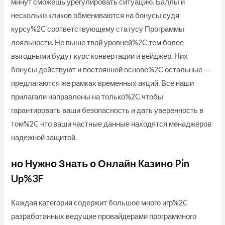
минут сможешь урегулировать ситуацию. Баллы и
несколько кликов обмениваются на бонусы судя
курсу%2C соответствующему статусу Программы
лояльности. Не выше твой уровней%2C тем более
выгодными будут курс конвертации и вейджер. Них
бонусы действуют и постоянной основе%2C остальные —
предлагаются же рамках временных акций. Все наши
прилагали направлены на только%2C чтобы
гарантировать ваши безопасность и дать уверенность в
том%2C что ваши частные данные находятся менаджеров
надежной защитой.
но Нужно Знать о Онлайн Казино Pin
Up%3F
Каждая категория содержит большое много игр%2C
разработанных ведущие провайдерами программного