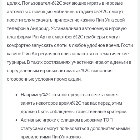
целях. Пользователи%2C желающие играть в игровые
автоматы с помощью мобильных гаджетов%2C смогут
посетителям скачать приложение казино Пин Уп а свой
телефон а Андроид. Устанавливая автономную игровую
платформу Pin Ap на смартфон%2C гемблеры смогут
комфортно запускать слоты в любое удобное время. Гости
казино Пин Ап регулярно приглашаются на тематические
турниры. В таких состязаниях участники играют а деньги в
определенным игровых автоматах%2C выполняя
оговоренные условия промо акции.
Например%2C снятие средств со счета может
занять некоторое время%2C так как перед этим
должно быть соблюдены таинственные критерии.
Активные игроки с слишком высокими ТОП
статусами смогут пользоваться дополнительными
привилегиями ПинУп казино.